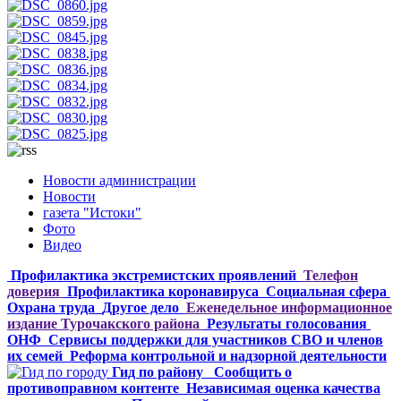
Новости администрации
Новости
газета "Истоки"
Фото
Видео
Профилактика экстремистских проявлений
Телефон
доверия
Профилактика коронавируса
Социальная сфера
Охрана труда
Другое дело
Еженедельное информационное
издание Турочакского района
Результаты голосования
ОНФ
Сервисы поддержки для участников СВО и членов
их семей
Реформа контрольной и надзорной деятельности
Гид по району
Сообщить о
противоправном контенте
Независимая оценка качества