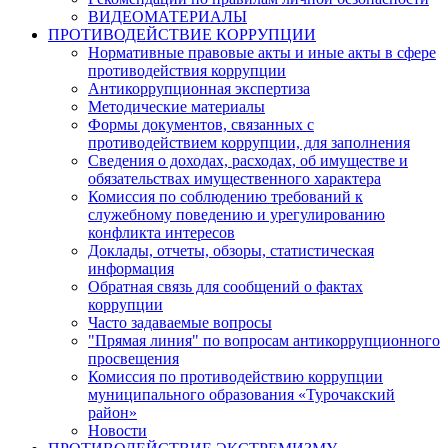
ВИДЕОМАТЕРИАЛЫ
ПРОТИВОДЕЙСТВИЕ КОРРУПЦИИ
Нормативные правовые акты и иные акты в сфере
противодействия коррупции
Антикоррупционная экспертиза
Методические материалы
Формы документов, связанных с
противодействием коррупции, для заполнения
Сведения о доходах, расходах, об имуществе и
обязательствах имущественного характера
Комиссия по соблюдению требований к
служебному поведению и урегулированию
конфликта интересов
Доклады, отчеты, обзоры, статистическая
информация
Обратная связь для сообщений о фактах
коррупции
Часто задаваемые вопросы
"Прямая линия" по вопросам антикоррупционного
просвещения
Комиссия по противодействию коррупции
муниципального образования «Турочакский
район»
Новости