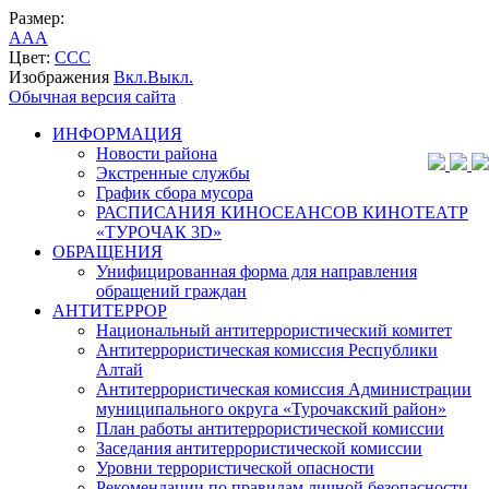
Размер:
A
A
A
Цвет:
C
C
C
Изображения
Вкл.
Выкл.
Обычная версия сайта
ИНФОРМАЦИЯ
Новости района
Экстренные службы
График сбора мусора
РАСПИСАНИЯ КИНОСЕАНСОВ КИНОТЕАТР
«ТУРОЧАК 3D»
ОБРАЩЕНИЯ
Унифицированная форма для направления
обращений граждан
АНТИТЕРРОР
Национальный антитеррористический комитет
Антитеррористическая комиссия Республики
Алтай
Антитеррористическая комиссия Администрации
муниципального округа «Турочакский район»
План работы антитеррористической комиссии
Заседания антитеррористической комиссии
Уровни террористической опасности
Рекомендации по правилам личной безопасности