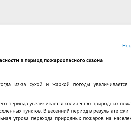
дан
аменты
расположение
Отчет Главы района
одные ресурсы
ры
Рекреационные ресурсы
Нормативно-правовые ак
ичные слушания и
Градостроительство
Администрации
по району
ственные обсуждения
Турочакского района
Экономика
Нов
овый образ жизни
Благоустройство района
рмация о результатах
Наградная политика
асности в период пожароопасного сезона
ерок
оддержка КМН
Конкурсы
вление
Экология
огда из-за сухой и жаркой погоды увеличивается 
ообладателей ранее
Муниципальный
нных объектов
его периода увеличивается количество природных пож
инвестиционный стандар
вижимости
селенных пунктов. В весенний период в результате сжи
альная угроза перехода природных пожаров на населе