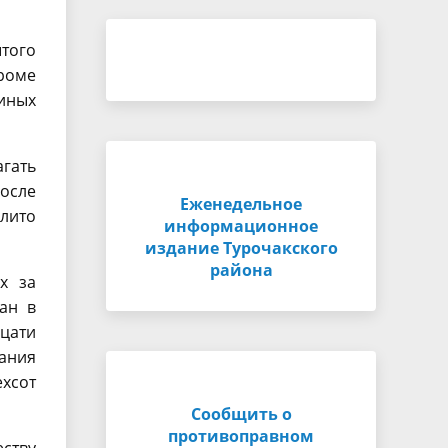
ытого
роме
 иных
агать
После
Еженедельное
алито
информационное
издание Турочакского
района
х за
ан в
дцати
ания
ехсот
Сообщить о
противоправном