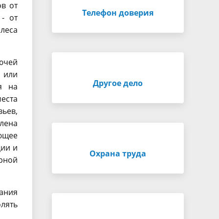
ов от
Телефон доверия
 - от
 леса
ючей
х или
Другое дело
я на
еста
вьев,
лена
ющее
ии и
Охрана труда
рной
ания
лять