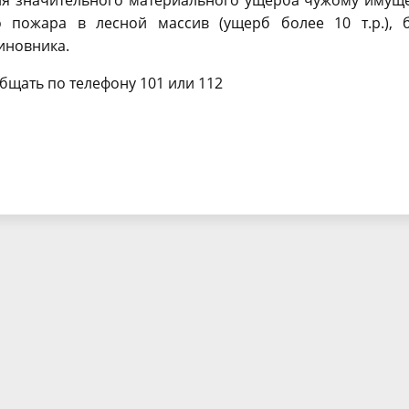
ния значительного материального ущерба чужому имущ
го пожара в лесной массив (ущерб более 10 т.р.), б
виновника.
бщать по телефону 101 или 112