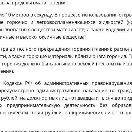
в за пределы очага горения;
 10 метров в секунду. В процессе использования откр
ние горючих и легковоспламеняющихся жидкостей (к
рывоопасных веществ и материалов, а также изделий и
сичные и высокотоксичные вещества;
тра до полного прекращения горения (тления); распол
и, а также горючие материалы вблизи очага горения. 
 горения должно быть засыпано землей (песком) или з
ения).
4 Кодекса РФ об административных правонарушения
предусмотрено административное наказание на гражд
 рублей; на должностных лиц - от двадцати тысяч до три
х предпринимательскую деятельность без образов
шестидесяти тысяч рублей; на юридических лиц - от тр