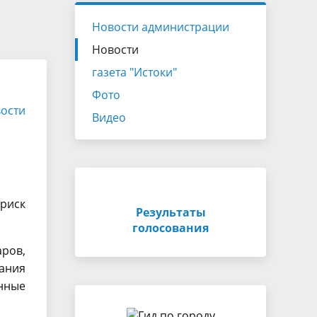
состав
заказов
ЖКХ
Новости администрации
ты
Туризм
Проекты нормативных
Новости
Национальные проекты
правовых актов
газета "Истоки"
Инвестиции
Фото
Открытые данные
ости
Видео
Социальное партнерство
Комиссии
Финансы
риск
Результаты
голосования
Внутренний финансовый
аров,
т
контроль
гания
нные