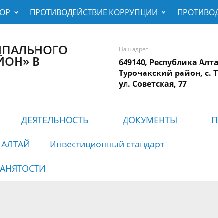
РОР
ПРОТИВОДЕЙСТВИЕ КОРРУПЦИИ
ПРОТИВОД
ИПАЛЬНОГО
Наш адрес
ЙОН» В
649140, Республика Алт
Турочакский район, с. 
ул. Советская, 77
ДЕЯТЕЛЬНОСТЬ
ДОКУМЕНТЫ
П
 АЛТАЙ
Инвестиционный стандарт
АНЯТОСТИ
кая информация
инистрация
печение жильем
инистративные
сти
Географическое
Совет депутатов
Общественный совет
Соглашения
газета "Истоки"