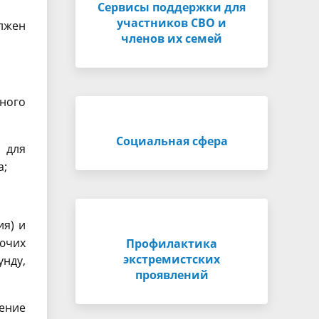
Сервисы поддержки для
участников СВО и
лжен
членов их семей
ного
Социальная сфера
 для
а;
ия) и
ючих
Профилактика
экстремистских
унду,
проявлений
ение