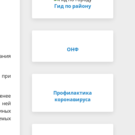
Гид по району
ОНФ
ания
 при
Профилактика
менее
коронавируса
а ней
иных
емых