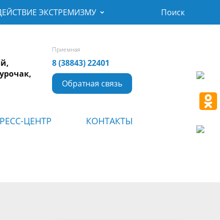
ЕЙСТВИЕ ЭКСТРЕМИЗМУ
Поиск
Приемная
ай,
8 (38843) 22401
Турочак,
Обратная связь
РЕСС-ЦЕНТР
КОНТАКТЫ
Численность, национальный
Контрольно-счетная палата
Контрольная деятельность
Информация о размещении
Фото