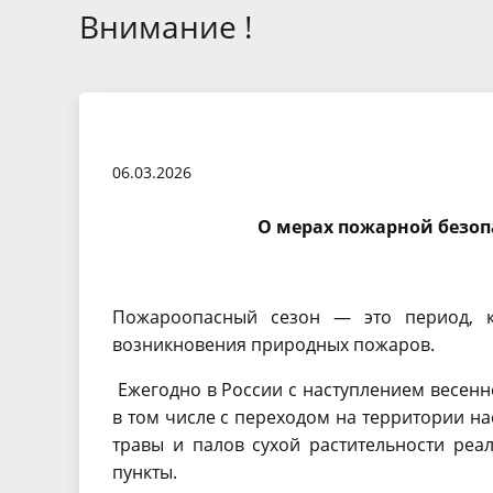
(сельские администрации)
предоставлении земельных
образования "Турочакский
граж
регл
Внимание !
Видео
Администрации
участков
район"
Прир
Кад
муниципального округа
Публ
«Турочакский район» в
Гид 
обще
Республике Алтай
06.03.2026
ГО и ЧС
Здор
Торги
Инфо
О мерах пожарной безоп
пров
Формирование современной
Госп
городской среды
Выя
Пожароопасный сезон — это период, к
муниципального
прав
возникновения природных пожаров.
образования "Артыбашское
учте
сельское поселение" на 2018-
Ежегодно в России с наступлением весенн
нед
в том числе с переходом на территории на
2023 годы
травы и палов сухой растительности ре
пункты.