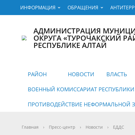
ИНФОРМАЦИЯ
ОБРАЩЕНИЯ
АНТИТЕР
АДМИНИСТРАЦИЯ МУНИЦ
ОКРУГА «ТУРОЧАКСКИЙ РА
РЕСПУБЛИКЕ АЛТАЙ
РАЙОН
НОВОСТИ
ВЛАСТЬ
ВОЕННЫЙ КОМИССАРИАТ РЕСПУБЛИКИ
ПРОТИВОДЕЙСТВИЕ НЕФОРМАЛЬНОЙ З
Главная
›
Пресс-центр
›
Новости
›
ЕДДС
Территориальные отделы
Глава
Извещения о
Устав муниципального
Новости администрации
Крат
Адм
Обес
Адм
Ново