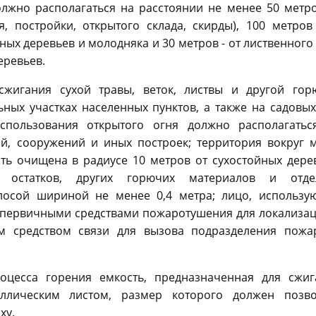
олжно располагаться на расстоянии не менее 50 метр
, постройки, открытого склада, скирды), 100 метров
ных деревьев и молодняка и 30 метров - от лиственного
еревьев.
сжигания сухой травы, веток, листвы и другой гор
ных участках населенных пунктов, а также на садовы
спользования открытого огня должно располагатьс
й, сооружений и иных построек; территория вокруг м
ть очищена в радиусе 10 метров от сухостойных дере
х остатков, других горючих материалов и отде
осой шириной не менее 0,4 метра; лицо, использу
 первичными средствами пожаротушения для локализац
м средством связи для вызова подразделения пожа
оцесса горения емкость, предназначенная для сжиг
аллическим листом, размер которого должен позво
ху.