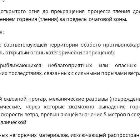
 открытого огня до прекращения процесса тления до
ением горения (тления) за пределы очаговой зоны.
я:
на соответствующей территории особого противопожар
ть открытый огонь категорически запрещено!);
иближающихся неблагоприятных или опасных
их последствиях, связанных с сильными порывами ветр
й сквозной прогар, механические разрывы (поврежден
гические, через которые возможно выпадение гор
 скорости ветра, превышающей значение 5 метров в сек
таллической
иных негорючих материалов, исключающей распростран