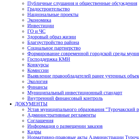
Публичные слушания и общественные обсуждения
Градостроительство
Национальные проекты
Экономика
Инвестиции
ГО и ЧС
Здоровый образ жизни
Благоустройство района
Социальное партнерство
Формирование современной городской среды муниц
Господдержка КМН
Конкурсы
Комиссии
Выявление правообладателей ранее учтенных объе
Экология
Финансы
Муниципальный инвестиционный стандарт
Внутренний финансовый контроль
ДОКУМЕНТЫ
Устав муниципального образования "Турочакский 
Административные регламенты
Соглашения
Информация о размещении заказов
Кадры
Нормативно-правовые акты Администрации Туроча