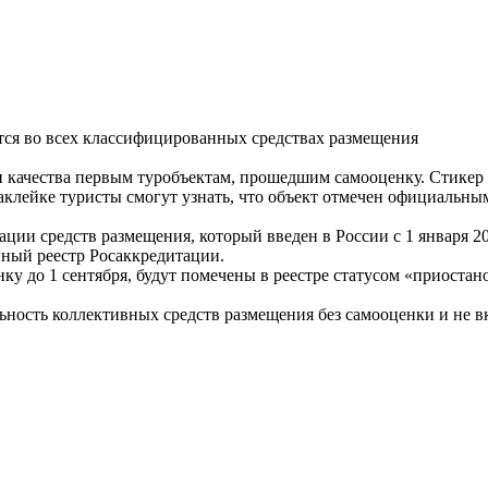
я во всех классифицированных средствах размещения
ки качества первым туробъектам, прошедшим самооценку. Стик
клейке туристы смогут узнать, что объект отмечен официальным
ии средств размещения, который введен в России с 1 января 202
ный реестр Росаккредитации.
у до 1 сентября, будут помечены в реестре статусом «приостан
льность коллективных средств размещения без самооценки и не в