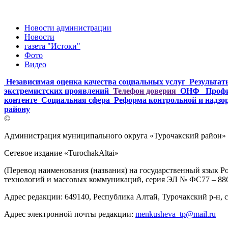
Новости администрации
Новости
газета "Истоки"
Фото
Видео
Независимая оценка качества социальных услуг
Результат
экстремистских проявлений
Телефон доверия
ОНФ
Профи
контенте
Социальная сфера
Реформа контрольной и надзо
району
©
Администрация муниципального округа «Турочакский район» 
Сетевое издание «TurochakAltai»
(Перевод наименования (названия) на государственный язык 
технологий и массовых коммуникаций, серия ЭЛ № ФС77 – 8861
Адрес редакции: 649140, Республика Алтай, Турочакский р-н, с. 
Адрес электронной почты редакции:
menkusheva_tp@mail.ru