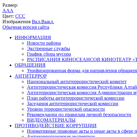
Размер:
A
A
A
Цвет:
C
C
C
Изображения
Вкл.
Выкл.
Обычная версия сайта
ИНФОРМАЦИЯ
Новости района
Экстренные службы
График сбора мусора
РАСПИСАНИЯ КИНОСЕАНСОВ КИНОТЕАТР «Т
ОБРАЩЕНИЯ
Унифицированная форма для направления обращен
АНТИТЕРРОР
Национальный антитеррористический комитет
Антитеррористическая комиссия Республики Алтай
Антитеррористическая комиссия Администрации м
План работы антитеррористической комиссии
Заседания антитеррористической комиссии
Уровни террористической опасности
Рекомендации по правилам личной безопасности
ВИДЕОМАТЕРИАЛЫ
ПРОТИВОДЕЙСТВИЕ КОРРУПЦИИ
Нормативные правовые акты и иные акты в сфере 
Антикоррупционная экспертиза