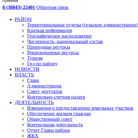
Приемная
8 (38843) 22401
Обратная связь
РАЙОН
Территориальные отделы (сельские администрации
Краткая информация
Географическое расположение
Численность, национальный состав
Природные ресурсы
Рекреационные ресурсы
Туризм
Гид по району
НОВОСТИ
ВЛАСТЬ
Глава
Администрация
Совет депутатов
Контрольно-счетная палата
ДЕЯТЕЛЬНОСТЬ
Извещения о предоставлении земельных участков
Обеспечение жильем граждан
Общественный совет
Контрольная деятельность
Отчет Главы района
ЖКХ