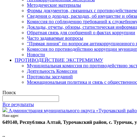
Методические материалы
Формы документов, связанных с противодействием
Сведения о доходах, расходах, об имуществе и обяз
Комиссия по соблюдению требований к служебному
Доклады, отчеты, обзоры, статистическая информа
Обратная связь для сообщений о фактах коррупции
Часто задаваемые вопросы
"Прямая линия" по вопросам антикоррупционного
Комиссия по противодействию коррупции муницип
Новости
ПРОТИВОДЕЙСТВИЕ ЭКСТРЕМИЗМУ
Муниципальная комиссия по противодействию экст
Деятельность Комиссии
Протоколы заседаний
Межнациональная политика и связь с общественно
Поиск
Все результаты
Администрация муниципального округа «Турочакский райо
Наш адрес
649140, Республика Алтай, Турочакский район, с. Турочак, у