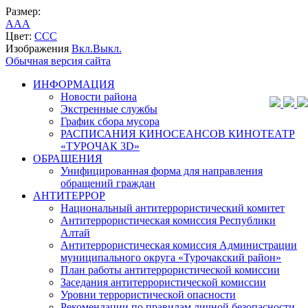
Размер:
A
A
A
Цвет:
C
C
C
Изображения
Вкл.
Выкл.
Обычная версия сайта
ИНФОРМАЦИЯ
Новости района
Экстренные службы
График сбора мусора
РАСПИСАНИЯ КИНОСЕАНСОВ КИНОТЕАТР
«ТУРОЧАК 3D»
ОБРАЩЕНИЯ
Унифицированная форма для направления
обращений граждан
АНТИТЕРРОР
Национальный антитеррористический комитет
Антитеррористическая комиссия Республики
Алтай
Антитеррористическая комиссия Администрации
муниципального округа «Турочакский район»
План работы антитеррористической комиссии
Заседания антитеррористической комиссии
Уровни террористической опасности
Рекомендации по правилам личной безопасности