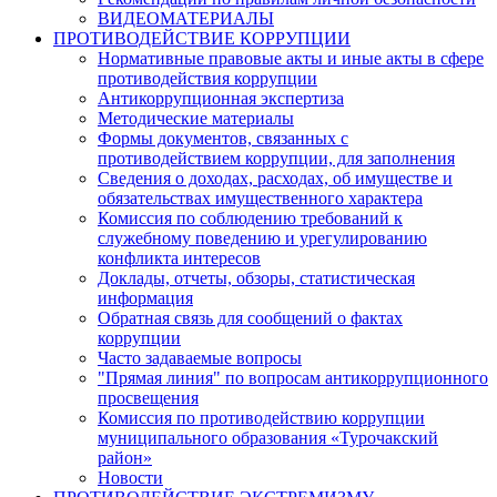
ВИДЕОМАТЕРИАЛЫ
ПРОТИВОДЕЙСТВИЕ КОРРУПЦИИ
Нормативные правовые акты и иные акты в сфере
противодействия коррупции
Антикоррупционная экспертиза
Методические материалы
Формы документов, связанных с
противодействием коррупции, для заполнения
Сведения о доходах, расходах, об имуществе и
обязательствах имущественного характера
Комиссия по соблюдению требований к
служебному поведению и урегулированию
конфликта интересов
Доклады, отчеты, обзоры, статистическая
информация
Обратная связь для сообщений о фактах
коррупции
Часто задаваемые вопросы
"Прямая линия" по вопросам антикоррупционного
просвещения
Комиссия по противодействию коррупции
муниципального образования «Турочакский
район»
Новости