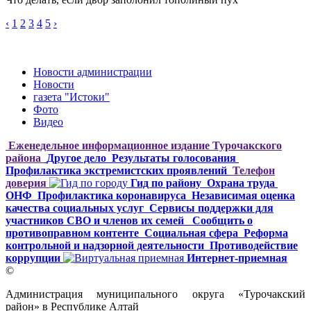
‹
1
2
3
4
5
›
Новости администрации
Новости
газета "Истоки"
Фото
Видео
Еженедельное информационное издание Турочакского
района
Другое дело
Результаты голосования
Профилактика экстремистских проявлений
Телефон
доверия
Гид по району
Охрана труда
ОНФ
Профилактика коронавируса
Независимая оценка
качества социальных услуг
Сервисы поддержки для
участников СВО и членов их семей
Сообщить о
противоправном контенте
Социальная сфера
Реформа
контрольной и надзорной деятельности
Противодействие
коррупции
Интернет-приемная
©
Администрация муниципального округа «Турочакский
район» в Республике Алтай